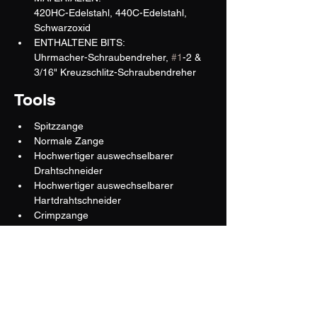
420HC-Edelstahl, 440C-Edelstahl, 
Schwarzoxid
ENTHALTENE BITS:
Uhrmacher-Schraubendreher, 
#1
-2 & 
3/16" Kreuzschlitz-Schraubendreher
Tools
Spitzzange
Normale Zange
Hochwertiger auswechselbarer 
Drahtschneider
Hochwertiger auswechselbarer 
Hartdrahtschneider
Crimpzange
Abisolierklinge
420HC-Messer
420HC-Wellenschliffmesser
Säge
Schere mit Federbetätigung
Lineal (19 cm)