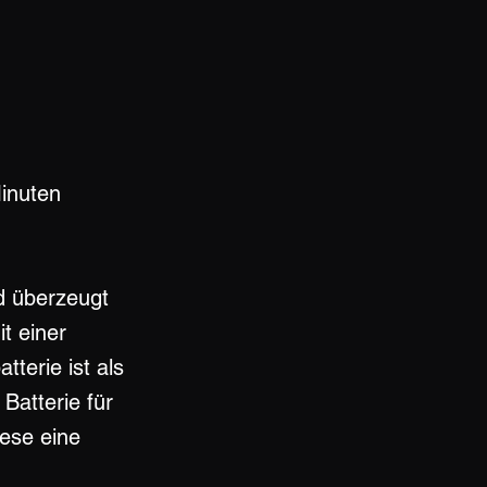
inuten
d überzeugt
t einer
terie ist als
Batterie für
iese eine