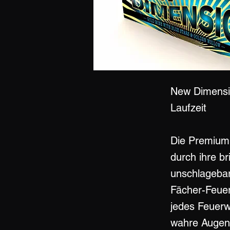
New Dimensio
Laufzeit
Die Premium 
durch ihre br
unschlagebare
Fächer-Feuerw
jedes Feuerwe
wahre Augenw