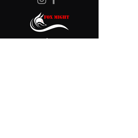
+43 660
1255696
foxmight@cni.at
Thomas Walch Straße
45a