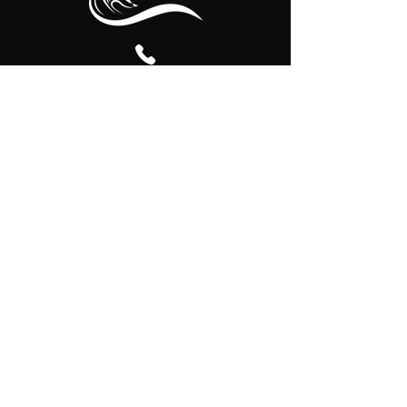
+43 660
1255696
foxmight@cni.at
Thomas Walch Straße
45a
©2025 von Fox Might
Datenschutz
Impressum