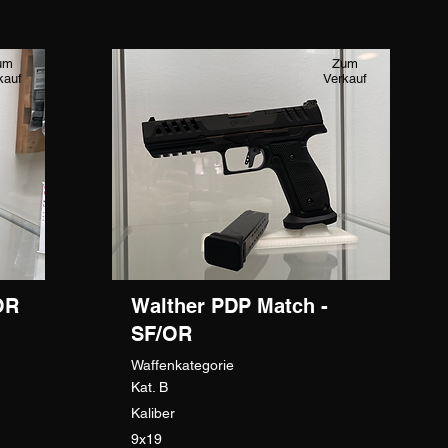
um
Zum
kauf
Verkauf
OR
Walther PDP Match -
SF/OR
Waffenkategorie
Kat. B
Kaliber
9x19