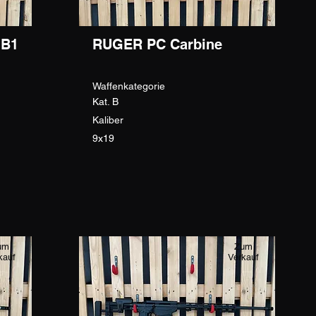
 B1
RUGER PC Carbine
Waffenkategorie
Kat. B
Kaliber
9x19
um
Zum
kauf
Verkauf