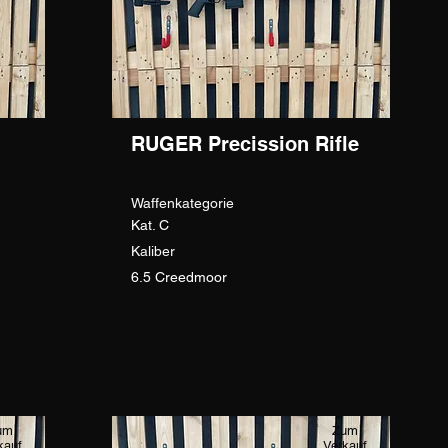
RUGER Precission Rifle
Waffenkategorie
Kat. C
Kaliber
6.5 Creedmoor
um
Zum
kauf
Verkauf