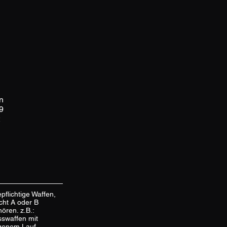
n
9
pflichtige Waffen,
icht A oder B
ören. z.B.:
swaffen mit
genem Lauf,