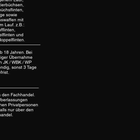
ierbüchsen,
üchsflinten,
inge sowie
swaffen mit
m Lauf. z.B.:
fflinten,
lflinten und
oppelflinten.
ab 18 Jahren. Bei
tiger Übernahme
h JK / WBK / WP
ndig, sonst 3 Tage
rist.
 den Fachhandel.
Überlassungen
hen Privatpersonen
alls nur über den
andel.