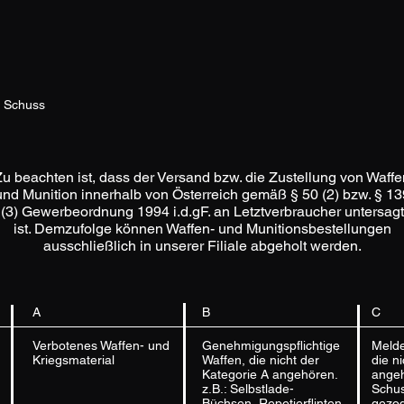
7 Schuss
Zu beachten ist, dass der Versand bzw. die Zustellung von Waffe
und Munition innerhalb von Österreich gemäß § 50 (2) bzw. § 13
(3) Gewerbeordnung 1994 i.d.gF. an Letztverbraucher untersagt
ist. Demzufolge können Waffen- und Munitionsbestellungen
ausschließlich in unserer Filiale abgeholt werden.
A
B
C
Verbotenes Waffen- und
Genehmigungspflichtige
Melde
Kriegsmaterial
Waffen, die nicht der
die n
Kategorie A angehören.
angeh
z.B.: Selbstlade-
Schus
Büchsen, Repetierflinten,
gezo