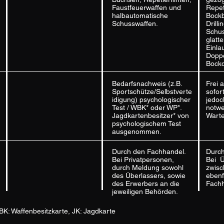
Faustfeuerwaffen und
Repet
halbautomatische
Bockb
Schusswaffen.
Drill
Schus
glatte
Einlau
Doppe
Bockd
Bedarfsnachweis (z.B.
Frei 
Sportschütze/Selbstverte
sofor
idigung) psychologischer
jedoc
Test / WBK* oder WP*.
notwe
Jagdkartenbesitzer* von
Wartef
psychologischem Test
ausgenommen.
Durch den Fachhandel.
Durch
Bei Privatpersonen,
Bei 
durch Meldung sowohl
zwisc
des Überlassers, sowie
ebenf
des Erwerbers an die
Fachh
jeweiligen Behörden.
K: Waffenbesitzkarte, JK: Jagdkarte